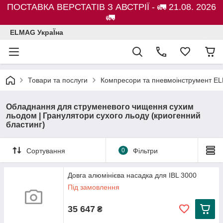
ПОСТАВКА ВЕРСТАТІВ З АВСТРІЇ - 🚛 21.08. 2026
🚛
ELMAG УкраЇна
Товари та послуги
Компресори та пневмоінструмент E
Обладнання для струменевого чищення сухим
льодом | Гранулятори сухого льоду (криогенний
бластинг)
Сортування
0
Фільтри
Довга алюмінієва насадка для IBL 3000
Під замовлення
35 647
₴