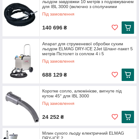
льодом завдовжки 10 метрів з подовжувачем
для IBL 3000 (включно з сполучними
Під замовлення
140 696
₴
Апарат для струменевої обробки сухим
льодом ELMAG DRY-ICE 2Jet Шланг-пакет 5
метрів Пістолет із соплом 4 і 5
Під замовлення
688 129
₴
Коротке сопло, алюмінієве, вигнуте під
кутом 45° для IBL 3000
Під замовлення
24 252
₴
Млин сухого льоду електричний ELMAG
DRY-ICE 2