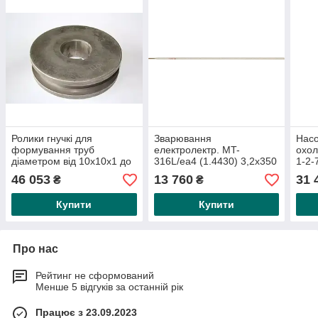
Ролики гнучкі для
Зварювання
Насо
формування труб
електролектр. MT-
охол
діаметром від 10х10х1 до
316L/ea4 (1.4430) 3,2x350
1-2-
20х20х2 мм для АПК 30
мм (ок. 139 шт./5кг. пак.)
165 
46 053
13 760
31 
₴
₴
Ролики гнучкі дійсні
стійкий до іржі та кислот
напр
Купити
Купити
Про нас
Рейтинг не сформований
Менше 5 відгуків за останній рік
Працює з 23.09.2023