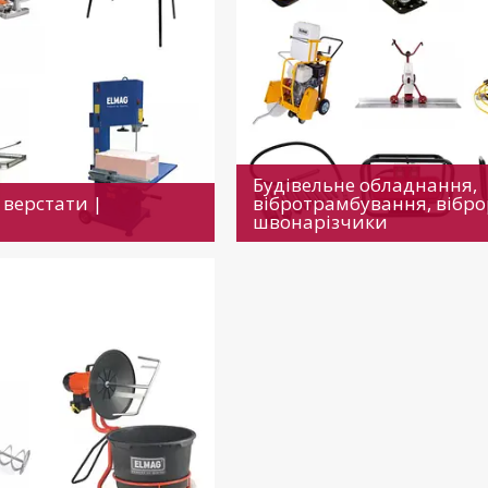
Будівельне обладнання,
 верстати |
вібротрамбування, вібр
швонарізчики