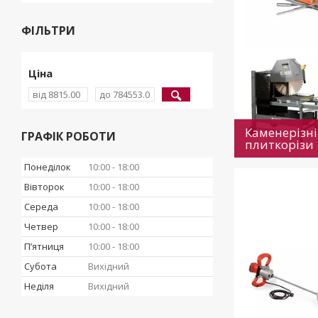
ФІЛЬТРИ
Ціна
Каменерізні
ГРАФІК РОБОТИ
плиткорізи
Понеділок
10:00
18:00
Вівторок
10:00
18:00
Середа
10:00
18:00
Четвер
10:00
18:00
Пʼятниця
10:00
18:00
Субота
Вихідний
Неділя
Вихідний