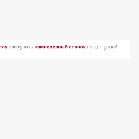
ллу
или купить
камнерезный станок
по доступной