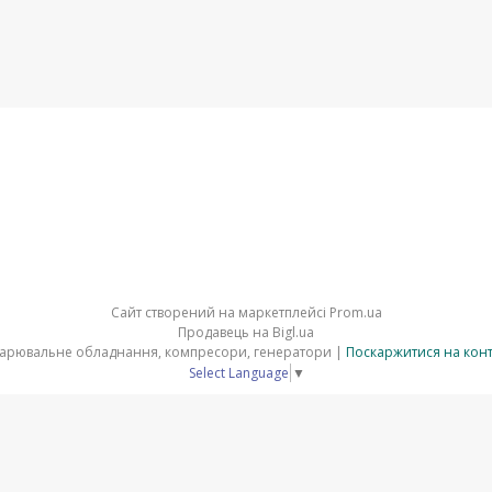
Сайт створений на маркетплейсі
Prom.ua
Продавець на Bigl.ua
⚒ ELMAG - верстати по металу зварювальне обладнання, компресори, генератори |
Поскаржитися на кон
Select Language
▼