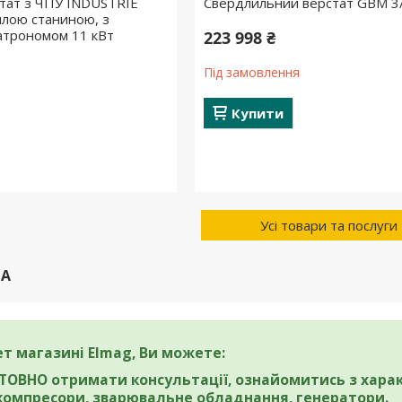
тат з ЧПУ INDUSTRIE
Свердлильний верстат GBM 3
илою станиною, з
патрономом 11 кВт
223 998 ₴
Під замовлення
Купити
Усі товари та послуги
НА
ет магазині Elmag, Ви можете:
ОВНО отримати консультації,
ознайомитись з харак
 компресори, зварювальне обладнання, генератори.