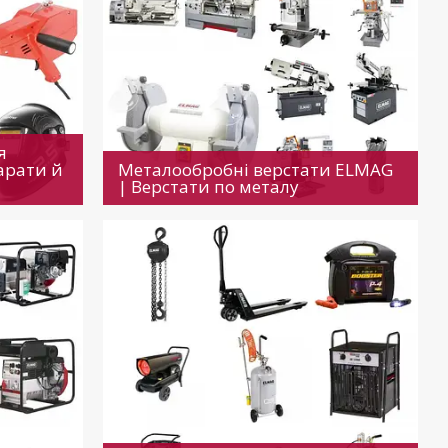
я
арати й
Металообробні верстати ELMAG
| Верстати по металу