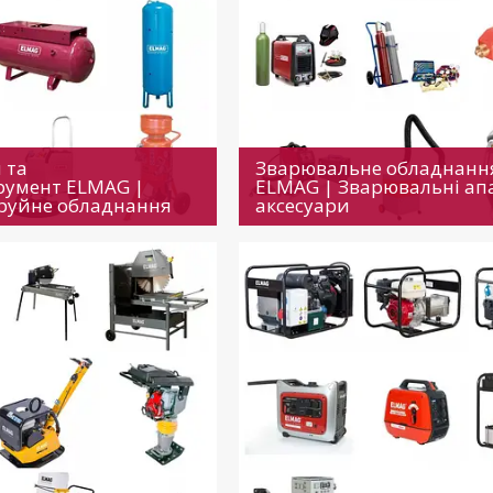
 та
Зварювальне обладнанн
румент ELMAG |
ELMAG | Зварювальні ап
руйне обладнання
аксесуари