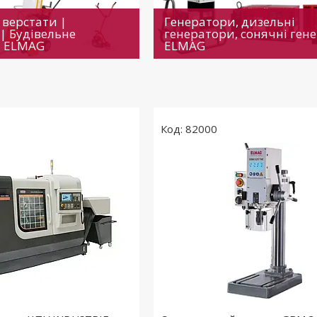
 верстати |
Генератори, дизельні
| Будівельне
генератори, сонячні ген
я ELMAG
ELMAG
82000