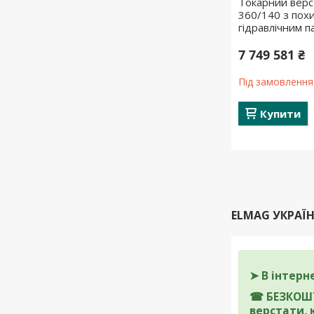
Токарний верс
360/140 з пох
гідравлічним 
7 749 581 ₴
Під замовлення
Купити
ELMAG УКРАЇ
➤ В інтерн
☎
БЕЗКОШТ
верстати,