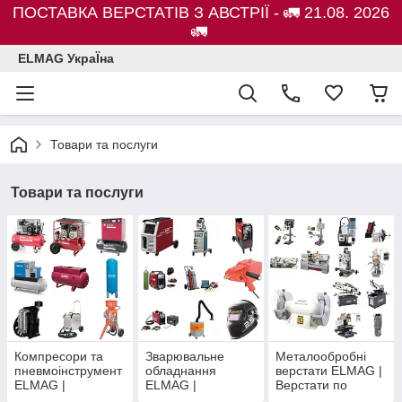
ПОСТАВКА ВЕРСТАТІВ З АВСТРІЇ - 🚛 21.08. 2026
🚛
ELMAG УкраЇна
Товари та послуги
Товари та послуги
Компресори та
Зварювальне
Металообробні
пневмоінструмент
обладнання
верстати ELMAG |
ELMAG |
ELMAG |
Верстати по
Абразивоструйне
Зварювальні
металу