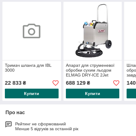
Тримач шланга для IBL
Апарат для струменевої
Шлан
3000
обробки сухим льодом
обро
ELMAG DRY-ICE 2Jet
завд
Шланг-пакет 5 метрів
подо
22 833
688 129
140
₴
₴
Пістолет із соплом 4 і 5
3000
спо
Купити
Купити
Про нас
Рейтинг не сформований
Менше 5 відгуків за останній рік