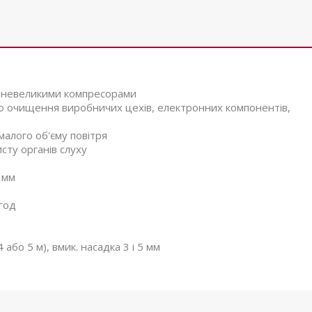
з невеликими компресорами
о очищення виробничих цехів, електронних компонентів,
алого об'єму повітря
сту органів слуху
 мм
/год
або 5 м), вмик. насадка 3 і 5 мм