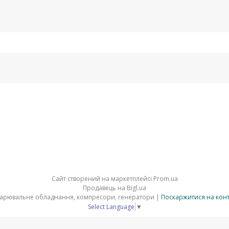
Сайт створений на маркетплейсі
Prom.ua
Продавець на Bigl.ua
⚒ ELMAG - верстати по металу зварювальне обладнання, компресори, генератори |
Поскаржитися на кон
Select Language
▼