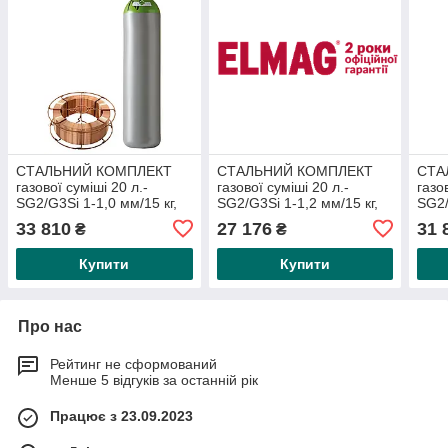
СТАЛЬНИЙ КОМПЛЕКТ
СТАЛЬНИЙ КОМПЛЕКТ
СТА
газової суміші 20 л.-
газової суміші 20 л.-
газо
SG2/G3Si 1-1,0 мм/15 кг,
SG2/G3Si 1-1,2 мм/15 кг,
SG2/
що складається з: 1 шт.
що складається з: 1 шт.
що с
33 810
27 176
31 
₴
₴
Зварювальний стрижень
Зварювальний пруток 1,2
звар
1,0 мм/15
мм/15
Купити
Купити
Про нас
Рейтинг не сформований
Менше 5 відгуків за останній рік
Працює з 23.09.2023