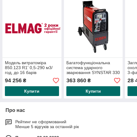
Модель витратоміра
Багатофункціональна
Загл
850.123 R1' 0,5-290 м3/
система ударного
охол
год, до 16 барів
зварювання SYNSTAR 330
3-фа
TC, арт. 386Компактний
В!!!
94 256
363 860
28 
₴
₴
апарат, включно з
(KB)
Купити
Купити
Про нас
Рейтинг не сформований
Менше 5 відгуків за останній рік