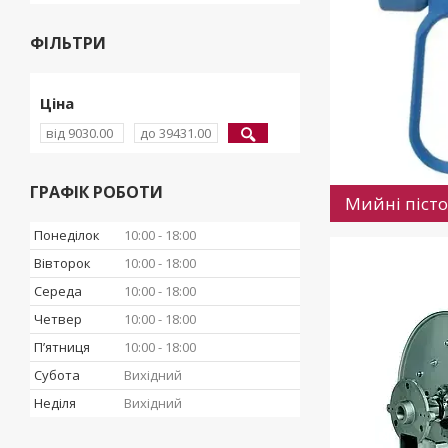
ФІЛЬТРИ
Ціна
ГРАФІК РОБОТИ
Мийні піст
Понеділок
10:00
18:00
Вівторок
10:00
18:00
Середа
10:00
18:00
Четвер
10:00
18:00
Пʼятниця
10:00
18:00
Субота
Вихідний
Неділя
Вихідний