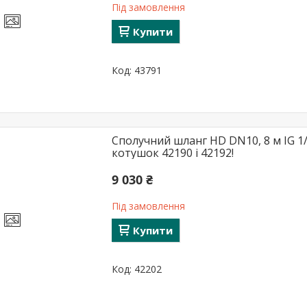
Під замовлення
Купити
43791
Сполучний шланг HD DN10, 8 м IG 1/2'
котушок 42190 і 42192!
9 030 ₴
Під замовлення
Купити
42202