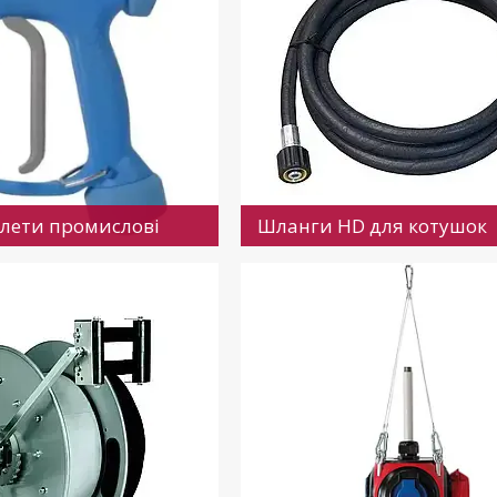
олети промислові
Шланги HD для котушок