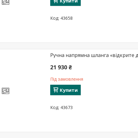
Купити
43658
Ручна напрямна шланга «відкрите дн
21 930 ₴
Під замовлення
Купити
43673