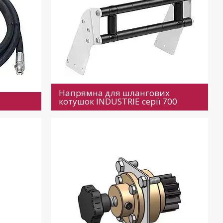
Напрямна для шлангових
котушок INDUSTRIE серії 700