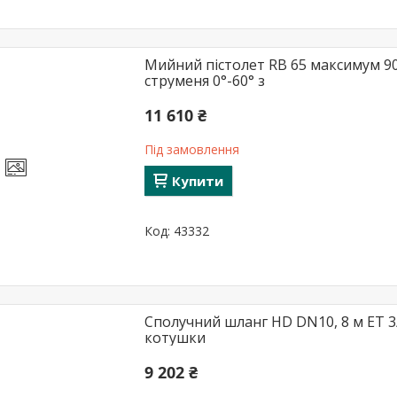
Мийний пістолет RB 65 максимум 90 °
струменя 0°-60° з
11 610 ₴
Під замовлення
Купити
43332
Сполучний шланг HD DN10, 8 м ET 3/8
котушки
9 202 ₴