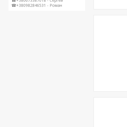
☎+380673387018 - Сергей
☎+380982846531 - Роман