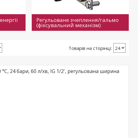
енергії
Регульоване зчеплення/гальмо
(фіксувальний механізм)
C, 24 бари, 60 л/хв, IG 1/2', регульована ширина