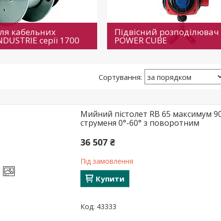
для кабельних
Підвісний розподілювач 
NDUSTRIE серії 1700
POWER CUBE
Мийний пістолет RB 65 максимум 90 °
струменя 0°-60° з поворотним
36 507 ₴
Під замовлення
Купити
43333