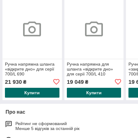
Ручна напрямна шланга
Ручна напрямна для
Ручн
«відкрите дно» для серії
шланга «відкрите дно»
«зак
700/L 690
для серії 700/L 410
700/
21 930
19 049
19 
₴
₴
Купити
Купити
Про нас
Рейтинг не сформований
Менше 5 відгуків за останній рік