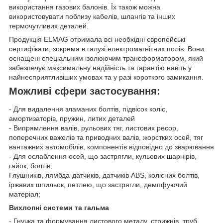
використання газових балонів. Їх також можна
використовувати поблизу кабелів, шлангів та інших
термочутливих деталей.
Продукція ELMAG отримала всі необхідні європейські
сертифікати, зокрема в галузі електромагнітних полів. Вони
оснащені спеціальним ізолюючим трансформатором, який
забезпечує максимальну надійність та гарантію навіть у
найнесприятливіших умовах та у разі короткого замикання.
Можливі сфери застосування:
- Для видалення зламаних болтів, підвісок коліс,
амортизаторів, пружин, литих деталей
- Випрямлення валів, рульових тяг, листових ресор,
поперечних важелів та приводних валів, жорстких осей, тяг
вантажних автомобілів, компонентів відповідно до зварювання
- Для ослаблення осей, що застрягли, кульових шарнірів,
гайок, болтів,
Глушників, лямбда-датчиків, датчиків ABS, колісних болтів,
іржавих шпильок, петлею, що застрягли, демпфуючий
матеріал;
Вихлопні системи та гальма
- Гнучка та формування листового металу, стрижнів, труб