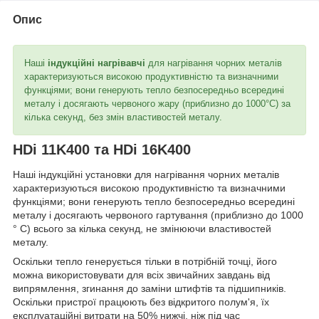
Опис
Наші
індукційні нагрівавчі
для нагрівання чорних металів
характеризуються високою продуктивністю та визначними
функціями; вони генерують тепло безпосередньо всередині
металу і досягають червоного жару (приблизно до 1000°C) за
кілька секунд, без змін властивостей металу.
HDi 11K400 та HDi 16K400
Наші індукційні установки для нагрівання чорних металів
характеризуються високою продуктивністю та визначними
функціями; вони генерують тепло безпосередньо всередині
металу і досягають червоного гартування (приблизно до 1000
° C) всього за кілька секунд, не змінюючи властивостей
металу.
Оскільки тепло генерується тільки в потрібній точці, його
можна використовувати для всіх звичайних завдань від
випрямлення, згинання до заміни штифтів та підшипників.
Оскільки пристрої працюють без відкритого полум'я, їх
експлуатаційні витрати на 50% нижчі, ніж під час