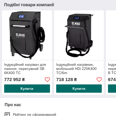
Подібні товари компанії
Індукційний нагрівач для
Індукційний нагрівник,
Інду
паяння, пересувний SB
мобільний HDi 225K400
пере
6K400 TC
TC/6m
В TC
шлан
772 952
718 128
674
₴
₴
Купити
Купити
Про нас
Рейтинг не сформований