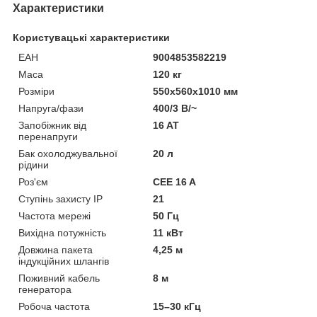
Характеристики
Користувацькі характеристики
ЕАН
9004853582219
Маса
120 кг
Розміри
550x560x1010 мм
Напруга/фази
400/3 В/~
Запобіжник від
16 AT
перенапруги
Бак охолоджувальної
20 л
рідини
Роз'єм
CEE 16 A
Ступінь захисту IP
21
Частота мережі
50 Гц
Вихідна потужність
11 кВт
Довжина пакета
4,25 м
індукційних шлангів
Поживний кабель
8 м
генератора
Робоча частота
15–30 кГц