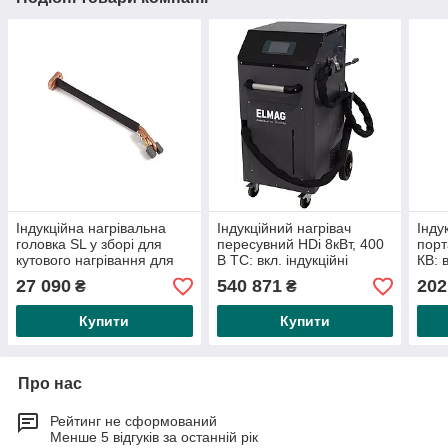
Індукційна нагрівальна
Індукційний нагрівач
Інду
головка SL у зборі для
пересувний HDi 8кВт, 400
порт
кутового нагрівання для
В TC: вкл. індукційні
КВ: 
HEAT CHAMP 3.5/5kW/iT
шланги довжиною 4,25 м
дов
27 090
540 871
202
₴
₴
3.5K230 KB/iT
Купити
Купити
Про нас
Рейтинг не сформований
Менше 5 відгуків за останній рік