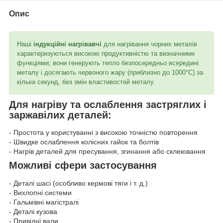
Опис
Наші
індукційні нагрівавчі
для нагрівання чорних металів
характеризуються високою продуктивністю та визначними
функціями; вони генерують тепло безпосередньо всередині
металу і досягають червоного жару (приблизно до 1000°C) за
кілька секунд, без змін властивостей металу.
Для нагріву та ослаблення застряглих і
заржавілих деталей:
- Простота у користуванні з високою точністю повторення
- Швидке ослаблення колісних гайок та болтів
- Нагрів деталей для пресування, згинання або склеювання
Можливі сфери застосування
- Деталі шасі (особливо кермові тяги і т. д.)
- Вихлопні системи
- Гальмівні магістралі
- Деталі кузова
- Привідні вали