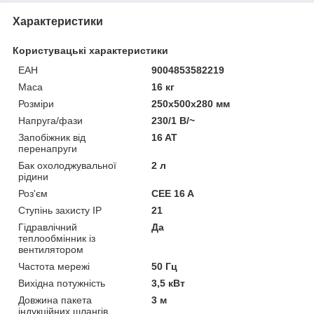
Характеристики
Користувацькі характеристики
ЕАН
9004853582219
Маса
16 кг
Розміри
250x500x280 мм
Напруга/фази
230/1 В/~
Запобіжник від
16 AT
перенапруги
Бак охолоджувальної
2 л
рідини
Роз'єм
CEE 16 A
Ступінь захисту IP
21
Гідравлічний
Да
теплообмінник із
вентилятором
Частота мережі
50 Гц
Вихідна потужність
3,5 кВт
Довжина пакета
3 м
індукційних шлангів