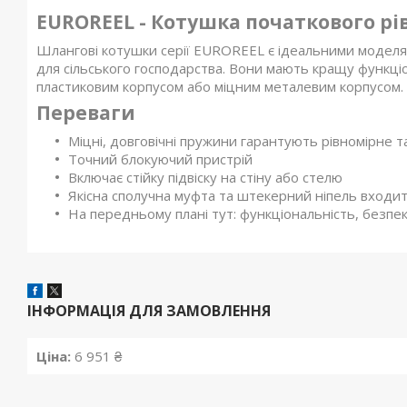
EUROREEL - Котушка початкового рі
Шлангові котушки серії EUROREEL є ідеальними моделями
для сільського господарства. Вони мають кращу функціо
пластиковим корпусом або міцним металевим корпусом.
Переваги
Міцні, довговічні пружини гарантують рівномірне 
Точний блокуючий пристрій
Включає стійку підвіску на стіну або стелю
Якісна сполучна муфта та штекерний ніпель входит
На передньому плані тут: функціональність, безпека,
ІНФОРМАЦІЯ ДЛЯ ЗАМОВЛЕННЯ
Ціна:
6 951 ₴