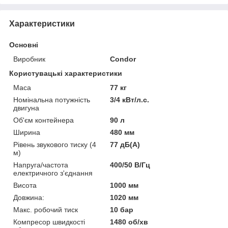
Характеристики
Основні
Виробник
Condor
Користувацькі характеристики
Маса
77 кг
Номінальна потужність
3/4 кВт/л.с.
двигуна
Об'єм контейнера
90 л
Ширина
480 мм
Рівень звукового тиску (4
77 дБ(А)
м)
Напруга/частота
400/50 В/Гц
електричного з'єднання
Висота
1000 мм
Довжина:
1020 мм
Макс. робочий тиск
10 бар
Компресор швидкості
1480 об/хв