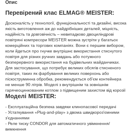
Опис
Перевірений клас ELMAG® MEISTER:
Досконалість у технології, функціональності та дизайні, висока
якість виготовлення аж до найдрібніших деталей, міцність,
надійність та довговічність – невипадково двоциліндрові
повітряні компресори MEISTER можна зустріти у багатьох
комерційних та торгових компаніях. Вони є першим вибором,
коли йдеться про гнучке внутрішнє використання стиснутого
повітря для різних ручних завдань або потужного
безперервного використання на будівельних майданчиках.
Для застосування, що потребує великих обсягів стисненого
повітря, таких як фарбування великих поверхонь або
піскоструминна обробка, рекомендується об'єм контейнера
не менше 90 літрів. Моделі з внутрішнім та зовнішнім
гарячеоцинкованим котлом з підвищеним захистом від корозії
Моделі MEISTER:
- Експлуатаційна безпека завдяки клинопасової передачі
- Устаткування «Plug-and-play» з двома швидкороз'ємними
з'єднаннями
- Реле тиску CONDOR для автоматичного увімкнення/
вимкнення