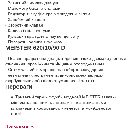
- Захисний вимикач двигуна
- Манометр бака та системи
- Редуктор тиску фільтра з оглядовим склом
- Запобіжний клапан
- Зворотний клапан
- Колеса із цільної гуми
- Кульовий кран для зливу конденсату
- Поворотні ролики з гальмом
MEISTER 620/10/90 D
- Плавно працюючий двоциліндровий блок з двома ступенями
стиснення, проміжним та кінцевим охолоджувачем
- Оптимальний компресор для обертових/ударних
пневматичних інструментів, використання великих
фарбувальних або піскоструминних пістолетів
Переваги
Тривалий термін служби моделей MEISTER завдяки
міцним клапанним пластинам із пластинчастими
клапанами з хромованої, нікелевої та молібденової
сталі.
Приховати