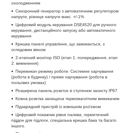
охолодженням
Синхронний генератор з автоматичним регулятором
напруги, різниця напруги макс. +/-1%
Цифровий модуль керування DSE4520 для ручного
керування, дистанційного запуску або автоматичного
керування
Кришка панелі управління, що замикається, з
оглядовим вікном
2-етапний монітор ISO (етап 1: попередження, етап
2: вимкнення)
Перемикач режиму роботи: Системне харчування
(робота в будинку) / пряме харчування (робота в
польових умовах)
Розширена панель розеток зі ступенем захисту IP67
Кожна розетка захищена термомагнітним вимикачем.
Підзарядний пристрій із зовнішнім роз'ємом
Цифровий покажчик рівня палива, герметичний
піддон для підлоги, спеціальна кришка бака та багато
іншого.