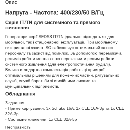
Опис
Напруга - Частота: 400/230/50 В/Гц
Серія IT/TN для системного та прямого
живлення
Генератори серії SEDSS IT/TN ідеально підходять як для
мобільної, так і стаціонарної експлуатації. При мобільному
використанні захист ISO забезпечує оптимальний захист
персоналу та захист від помилок. За допомогою перемикача
режимів роботи можна легко переключити режим роботи
системного живлення (для електропостачання будівлі).
Велика стандартна комплектація робить ці пристрої
оптимальним рішенням для пожежних частин, рятувальних
служб, служб боротьби зі стихійними лихами та
муніципальних підприємств.
Обладнання
З'єднання:
- Пряме харчування: 3x Schuko 16A, 1x CEE 16A-3p та 1x CEE
32A-3p
- Системне живлення: 1x CEE 32A-5p
Несправність: