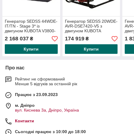
Генератор SEDSS 44WDE-
Генератор SEDSS 20WDE-
Ген
IT/TN - Stage 3* із
AVR-DSE7420-V5 з
AVR
двигуном KUBOTA V3800-
двигуном KUBOTA
дви
DIT
V2203M (свербесумний),
V220
2 168 037
174 919
1 8
₴
₴
включно з зарядним
вклю
пристроєм
при
Купити
Купити
Про нас
Рейтинг не сформований
Менше 5 відгуків за останній рік
Працює з 23.09.2023
м. Дніпро
вул. Киснева 3а, Дніпро, Україна
Контакти
Сьогодні працює з 10:00 до 18:00