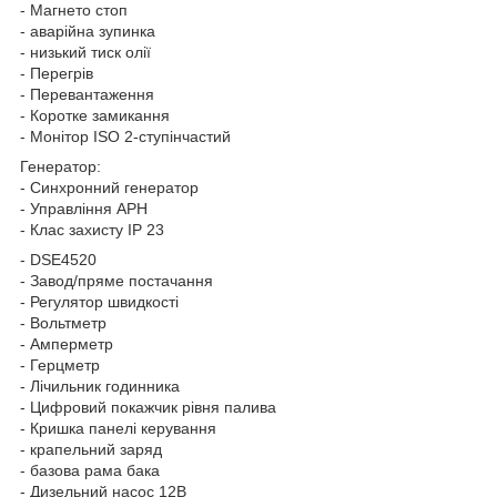
- Магнето стоп
- аварійна зупинка
- низький тиск олії
- Перегрів
- Перевантаження
- Коротке замикання
- Монітор ISO 2-ступінчастий
Генератор:
- Синхронний генератор
- Управління АРН
- Клас захисту IP 23
- DSE4520
- Завод/пряме постачання
- Регулятор швидкості
- Вольтметр
- Амперметр
- Герцметр
- Лічильник годинника
- Цифровий покажчик рівня палива
- Кришка панелі керування
- крапельний заряд
- базова рама бака
- Дизельний насос 12В