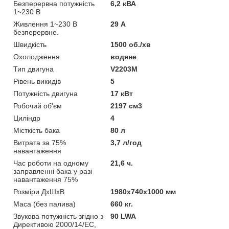
Безперервна потужність
6,2 кВА
1~230 В
Живлення 1~230 В
29 А
безперервне.
Швидкість
1500 об./хв
Охолодження
водяне
Тип двигуна
V2203M
Рівень викидів
5
Потужність двигуна
17 кВт
Робочий об'єм
2197 см3
Циліндр
4
Місткість бака
80 л
Витрата за 75%
3,7 л/год
навантаження
Час роботи на одному
21,6 ч.
заправленні бака у разі
навантаження 75%
Розміри ДхШхВ
1980x740x1000 мм
Маса (без палива)
660 кг.
Звукова потужність згідно з
90 LWA
Директивою 2000/14/EC,