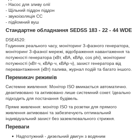
- Насос для зливу олії
- Щільний піддон піддон
- звукоізоляція СС
- підйомний вуш
Стандартне обладнання SEDSS 183 - 22 - 44 WDE
DSE4520:
Годинник реального часу, моніторинг 3-фазного генератора,
моніторинг 3-фазної мережі, відображення навантаження та
потужності генератора (кВт, кВА, кВАр, cos phi), моніторинг
потужності (кВт·ч, кВАр·ч, кВАр·ч), захист генератора від
перевантаження (кВт) палива, журнал подій та багато іншого.
Перемикач режимів
Системне живлення: Монітор ISO вмикається автоматично.
деактивовано та активовано лише системний сокет. Ідеально
підходить для постачання будівель.
Пряме живлення: монітор ISO та розетки для прямого
живлення активовані та забезпечують оптимальний
індивідуальний захист без заземлювального стрижня.
Переваги
Надпотужний - дизельний двигун з водяним