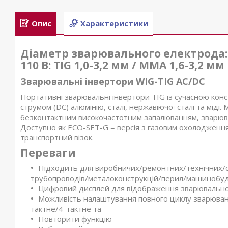
Опис
Характеристики
Діаметр зварювального електрода: 23
110 В: TIG 1,0-3,2 мм / MMA 1,6-3,2 мм
Зварювальні інвертори WIG-TIG AC/DC
Портативні зварювальні інвертори TIG із сучасною конс
струмом (DC) алюмінію, сталі, нержавіючої сталі та мід
безконтактним високочастотним запалюванням, зварюв
Доступно як ECO-SET-G = версія з газовим охолодженн
транспортний візок.
Переваги
Підходить для виробничих/ремонтних/технічних/ск
трубопроводів/металоконструкцій/перил/машинобуду
Цифровий дисплей для відображення зварювального
Можливість налаштування повного циклу зварюван
тактне/4-тактне та
Повторити функцію