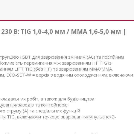
0 В: TIG 1,0-4,0 мм / MMA 1,6-5,0 мм |
трукцією IGBT для зварювання змінним (AC) та постійним
і. Можливість перемикання між зварюванням HF TIG із
анням LIFT TIG (без HF) та зварюванням MMA/MMA.
ям, ECO-SET-W = версія з водяним охолодженням, включаючи
ладальних робіт, а також для будівництва
вання/заводів та контейнерів.
 струму (А) та спеціальних функцій
ня TIG, включаючи точкове зварювання/імпульсне/2-