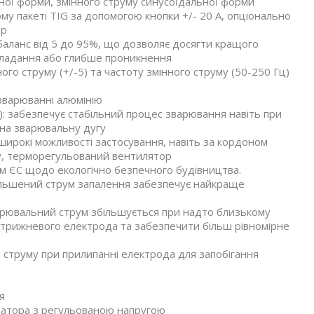
тної форми, змінного струму синусоїдальної форми
у пакеті TIG за допомогою кнопки +/- 20 А, опціонально
тр
а баланс від 5 до 95%, що дозволяє досягти кращого
кладання або глибше проникнення
ого струму (+/-5) та частоту змінного струму (50-250 Гц)
зварюванні алюмінію
: забезпечує стабільний процес зварювання навіть при
 на зварювальну дугу
рокі можливості застосування, навіть за кордоном
у, терморегульований вентилятор
ам ЄС щодо екологічно безпечного будівництва.
ільшений струм запалення забезпечує найкраще
варювальний струм збільшується при надто близькому
 стрижневого електрода та забезпечити більш рівномірне
струму при прилипанні електрода для запобігання
я
атора з регульованою напругою