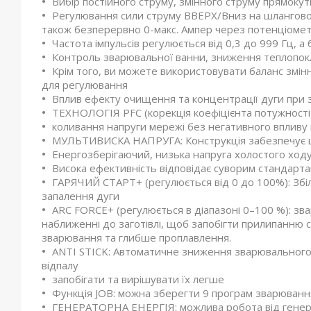
Вибір постійного струму, змінного струму прямоку
Регулювання сили струму ВВЕРХ/Вниз на шланговом
також безперервно 0-макс. Ампер через потенціоме
Частота імпульсів регулюється від 0,3 до 999 Гц, 
Контроль зварювальної ванни, зниження теплопо
Крім того, ви можете використовувати баланс змінн
для регулювання
Вплив ефекту очищення та концентрації дуги при 
ТЕХНОЛОГІЯ PFC (корекція коефіцієнта потужності)
коливання напруги мережі без негативного впливу
МУЛЬТИВИСКА НАПРУГА: Конструкція забезпечує ши
Енергозберігаючий, низька напруга холостого ход
Висока ефективність відповідає суворим стандарт
ГАРЯЧИЙ СТАРТ+ (регулюється від 0 до 100%): Зб
запалення дуги
ARC FORCE+ (регулюється в діапазоні 0–100 %): з
наближенні до заготівлі, щоб запобігти прилипанню
зварювання та глибше проплавлення.
ANTI STICK: Автоматичне зниження зварювального 
відпалу
запобігати та вирішувати їх легше
Функція JOB: можна зберегти 9 програм зварюванн
ГЕНЕРАТОРНА ЕНЕРГІЯ: можлива робота від генер