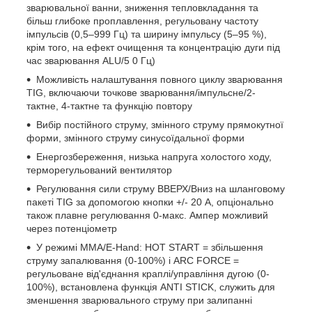
зварювальної ванни, зниження тепловкладання та
більш глибоке проплавлення, регульовану частоту
імпульсів (0,5–999 Гц) та ширину імпульсу (5–95 %),
крім того, на ефект очищення та концентрацію дуги під
час зварювання ALU/5 0 Гц)
Можливість налаштування повного циклу зварювання
TIG, включаючи точкове зварювання/імпульсне/2-
тактне, 4-тактне та функцію повтору
Вибір постійного струму, змінного струму прямокутної
форми, змінного струму синусоїдальної форми
Енергозбереження, низька напруга холостого ходу,
терморегульований вентилятор
Регулювання сили струму ВВЕРХ/Вниз на шланговому
пакеті TIG за допомогою кнопки +/- 20 А, опціонально
також плавне регулювання 0-макс. Ампер можливий
через потенціометр
У режимі MMA/E-Hand: HOT START = збільшення
струму запалювання (0-100%) і ARC FORCE =
регульоване від'єднання краплі/управління дугою (0-
100%), встановлена ​​функція ANTI STICK, служить для
зменшення зварювального струму при залипанні