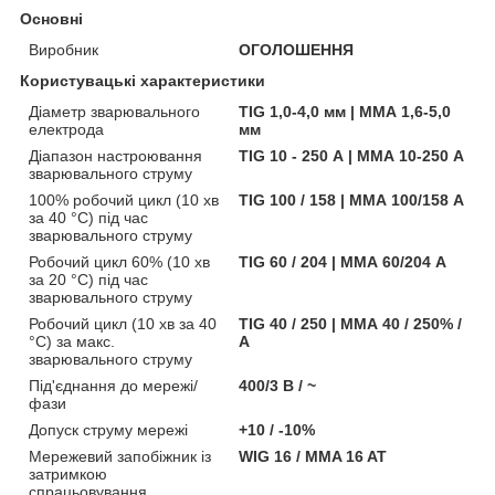
Основні
Виробник
ОГОЛОШЕННЯ
Користувацькі характеристики
Діаметр зварювального
TIG 1,0-4,0 мм | ММА 1,6-5,0
електрода
мм
Діапазон настроювання
TIG 10 - 250 А | ММА 10-250 А
зварювального струму
100% робочий цикл (10 хв
TIG 100 / 158 | ММА 100/158 А
за 40 °C) під час
зварювального струму
Робочий цикл 60% (10 хв
TIG 60 / 204 | ММА 60/204 А
за 20 °C) під час
зварювального струму
Робочий цикл (10 хв за 40
TIG 40 / 250 | ММА 40 / 250% /
°C) за макс.
А
зварювального струму
Під'єднання до мережі/
400/3 В / ~
фази
Допуск струму мережі
+10 / -10%
Мережевий запобіжник із
WIG 16 / MMA 16 AT
затримкою
спрацьовування