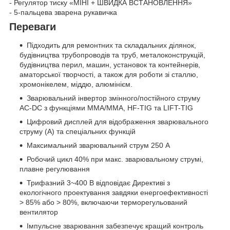
- Регулятор тиску «МІНІ + ШВИДКА ВСТАНОВЛЕННЯ»
- 5-пальцева зварена рукавичка
Переваги
Підходить для ремонтних та складальних ділянок,
будівництва трубопроводів та труб, металоконструкцій,
будівництва перил, машин, установок та контейнерів,
аматорської творчості, а також для роботи зі сталлю,
хромонікелем, міддю, алюмінієм.
Зварювальний інвертор змінного/постійного струму
AC-DC з функціями MMA/MMA, HF-TIG та LIFT-TIG
Цифровий дисплей для відображення зварювального
струму (А) та спеціальних функцій
Максимальний зварювальний струм 250 А
Робочий цикл 40% при макс. зварювальному струмі,
плавне регулювання
Трифазний 3~400 В відповідає Директиві з
екологічного проектування завдяки енергоефективності
> 85% або > 80%, включаючи терморегульований
вентилятор
Імпульсне зварювання забезпечує кращий контроль