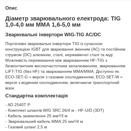
Опис
Діаметр зварювального електрода: TIG
1,0-4,0 мм ММА 1,6-5,0 мм
Зварювальні інвертори WIG-TIG AC/DC
Портативні зварювальні інвертори TIG із сучасною
конструкцією IGBT для зварювання змінним (AC) та постійним
струмом (DC) алюмінію, сталі, нержавіючої сталі та міді.
Можливість перемикання між зварюванням HF-TIG з
безконтактним високочастотним запалюванням, зварюванням
LIFT-TIG (без HF) та зварюванням MMA/MMA. Доступно як
ECO-SET-G = версія з газовим охолодженням, ECO-SET-W =
версія з водяним охолодженням, включаючи транспортний
візок.
Стандартна комплектація
- AD 2540T P
- Комплект шлангів WIG SRC 26/4 м - HF-U/D (3DT)
- Кабель заземлення 25 мм²/3 м
- Зварювальний кабель ММА 25 мм²/4 м
- Газовий шланг 2,5 м