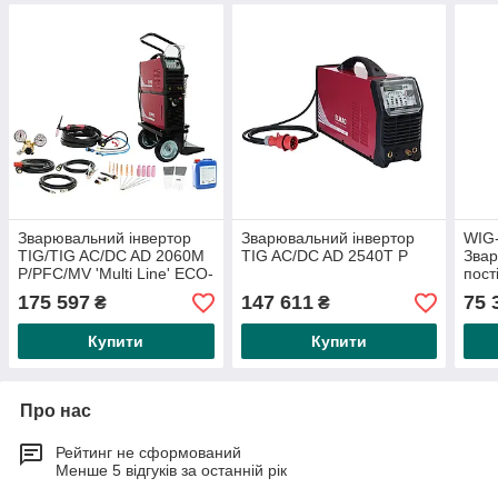
Зварювальний інвертор
Зварювальний інвертор
WIG-
TIG/TIG AC/DC AD 2060M
TIG AC/DC AD 2540T P
Звар
P/PFC/MV 'Multi Line' ECO-
пост
SET-Wбез сталевого
256
175 597
147 611
75 
₴
₴
циліндра в складі: 1
Купити
Купити
Про нас
Рейтинг не сформований
Менше 5 відгуків за останній рік