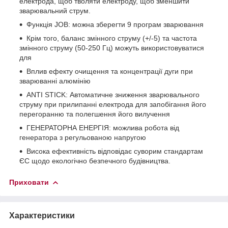
електрода, щоб тволяти електроду, щоб зменшити
зварювальний струм.
Функція JOB: можна зберегти 9 програм зварювання
Крім того, баланс змінного струму (+/-5) та частота
змінного струму (50-250 Гц) можуть використовуватися
для
Вплив ефекту очищення та концентрації дуги при
зварюванні алюмінію
ANTI STICK: Автоматичне зниження зварювального
струму при прилипанні електрода для запобігання його
перегоранню та полегшення його вилучення
ГЕНЕРАТОРНА ЕНЕРГІЯ: можлива робота від
генератора з регульованою напругою
Висока ефективність відповідає суворим стандартам
ЄС щодо екологічно безпечного будівництва.
Приховати
Характеристики