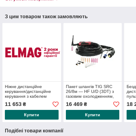
З цим товаром також замовляють
Ніжне дистанційне
Пакет шлангів TIG SRC
Безд
керування/дистанційне
26/8м — HF U/D (3DT) з
дист
керування з кабелем
газовим охолодженням,
пуль
завдовжки 5 м K-FF1 для
заглушка Ø 13 мм 35/50
керу
11 653
16 469
18 
₴
₴
всіх DD і AD
мм2 вмик. Регулятор
підх
Купити
Купити
Подібні товари компанії