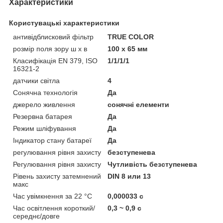
Характеристики
Користувацькі характеристики
антивідблисковий фільтр
TRUE COLOR
розмір поля зору ш x в
100 x 65 мм
Класифікація EN 379, ISO
1/1/1/1
16321-2
датчики світла
4
Сонячна технологія
Да
джерело живлення
сонячні елементи
Резервна батарея
Да
Режим шліфування
Да
Індикатор стану батареї
Да
регулювання рівня захисту
безступенева
Регулювання рівня захисту
Чутливість безступенева
Рівень захисту затемнений
DIN 8 или 13
макс
Час увімкнення за 22 °C
0,000033 с
Час освітлення короткий/
0,3 ~ 0,9 с
середнє/довге