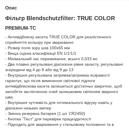
Опис
Фільтр Blendschutzfilter: TRUE COLOR
PREMIUM-TC
- Антивідблиску касета TRUE COLOR для реалістичного
сприйняття кольору при зварюванні
- Розмір поля зору шxв 100x65 мм
- Вища оцінка класифікації EN 1/1/1/1
- Мінімальний час перемикання, всього 0,033 мс
- Два плавно регульовані діапазони рівня захисту, регульовані
зсередини від 4 до 8 або від 9 до 13
- Внутрішня регульована затримка/затримка яскравості
гарантує, що після вимкнення світлової підлоги
антивідблискова касета залишиться достатньо закритою, щоб
запобігти засліпленню очей залишковим світінням зварного
шва.
- Внутрішня чутливість для оптимального відгуку навіть у
діапазоні низьких ампер
- Змінна резервна батарея (1 шт. CR2450)
- Кнопка "Тест" для перевірки працездатності
- Підходить для зварювання у стельовому положенні та в