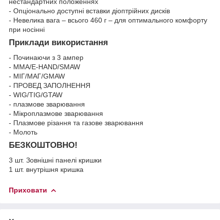
нестандартних положеннях
- Опціонально доступні вставки діоптрійних дисків
- Невелика вага – всього 460 г – для оптимального комфорту
при носінні
Приклади використання
- Починаючи з 3 ампер
- ММА/E-HAND/SMAW
- МІГ/МАГ/GMAW
- ПРОВЕД ЗАПОЛНЕННЯ
- WIG/TIG/GTAW
- плазмове зварювання
- Мікроплазмове зварювання
- Плазмове різання та газове зварювання
- Молоть
БЕЗКОШТОВНО!
3 шт. Зовнішні панелі кришки
1 шт. внутрішня кришка
Приховати