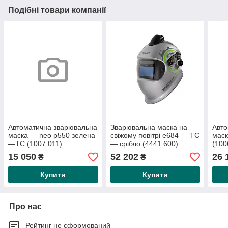
Подібні товари компанії
Автоматична зварювальна
Зварювальна маска на
Авто
маска — neo p550 зелена
свіжому повітрі e684 — TC
маск
—TC (1007.011)
— срібло (4441.600)
(100
«Optrel®», DIN 4/9-13
(e3000) Каска на свіжому
2,5/
15 050
52 202
26 
₴
₴
вмик. батарейки та
повітрі з
скля
Купити
Купити
Про нас
Рейтинг не сформований