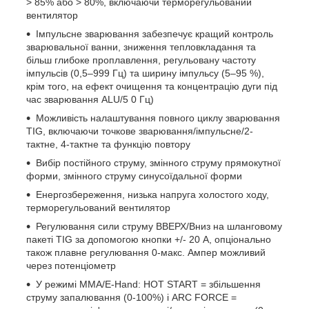
> 85% або > 80%, включаючи терморегульований
вентилятор
Імпульсне зварювання забезпечує кращий контроль
зварювальної ванни, зниження тепловкладання та
більш глибоке проплавлення, регульовану частоту
імпульсів (0,5–999 Гц) та ширину імпульсу (5–95 %),
крім того, на ефект очищення та концентрацію дуги під
час зварювання ALU/5 0 Гц)
Можливість налаштування повного циклу зварювання
TIG, включаючи точкове зварювання/імпульсне/2-
тактне, 4-тактне та функцію повтору
Вибір постійного струму, змінного струму прямокутної
форми, змінного струму синусоїдальної форми
Енергозбереження, низька напруга холостого ходу,
терморегульований вентилятор
Регулювання сили струму ВВЕРХ/Вниз на шланговому
пакеті TIG за допомогою кнопки +/- 20 А, опціонально
також плавне регулювання 0-макс. Ампер можливий
через потенціометр
У режимі MMA/E-Hand: HOT START = збільшення
струму запалювання (0-100%) і ARC FORCE =