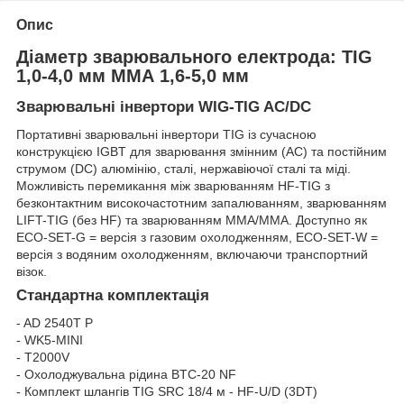
Опис
Діаметр зварювального електрода: TIG
1,0-4,0 мм ММА 1,6-5,0 мм
Зварювальні інвертори WIG-TIG AC/DC
Портативні зварювальні інвертори TIG із сучасною
конструкцією IGBT для зварювання змінним (AC) та постійним
струмом (DC) алюмінію, сталі, нержавіючої сталі та міді.
Можливість перемикання між зварюванням HF-TIG з
безконтактним високочастотним запалюванням, зварюванням
LIFT-TIG (без HF) та зварюванням MMA/MMA. Доступно як
ECO-SET-G = версія з газовим охолодженням, ECO-SET-W =
версія з водяним охолодженням, включаючи транспортний
візок.
Стандартна комплектація
- AD 2540T P
- WK5-MINI
- T2000V
- Охолоджувальна рідина BTC-20 NF
- Комплект шлангів TIG SRC 18/4 м - HF-U/D (3DT)