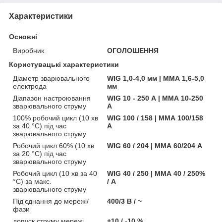
Характеристики
Основні
Виробник
ОГОЛОШЕННЯ
Користувацькі характеристики
Діаметр зварювального
WIG 1,0-4,0 мм | ММА 1,6-5,0
електрода
мм
Діапазон настроювання
WIG 10 - 250 А | ММА 10-250
зварювального струму
А
100% робочий цикл (10 хв
WIG 100 / 158 | ММА 100/158
за 40 °C) під час
А
зварювального струму
Робочий цикл 60% (10 хв
WIG 60 / 204 | ММА 60/204 А
за 20 °C) під час
зварювального струму
Робочий цикл (10 хв за 40
WIG 40 / 250 | ММА 40 / 250%
°C) за макс.
/ А
зварювального струму
Під'єднання до мережі/
400/3 В / ~
фази
допуск струму мережі
+10 / -10 %