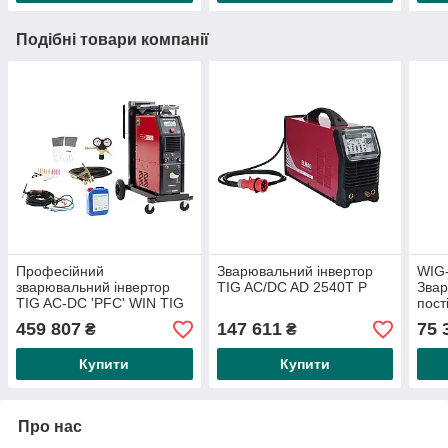
Подібні товари компанії
Професійний
Зварювальний інвертор
WIG-
зварювальний інвертор
TIG AC/DC AD 2540T P
Звар
TIG AC-DC 'PFC' WIN TIG
пост
'AC-DC' 230 M - ECO-SET-
256
459 807
147 611
75 
₴
₴
W
Купити
Купити
Про нас