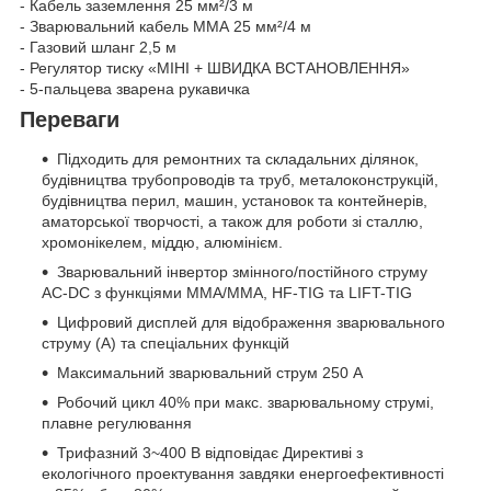
- Кабель заземлення 25 мм²/3 м
- Зварювальний кабель ММА 25 мм²/4 м
- Газовий шланг 2,5 м
- Регулятор тиску «МІНІ + ШВИДКА ВСТАНОВЛЕННЯ»
- 5-пальцева зварена рукавичка
Переваги
Підходить для ремонтних та складальних ділянок,
будівництва трубопроводів та труб, металоконструкцій,
будівництва перил, машин, установок та контейнерів,
аматорської творчості, а також для роботи зі сталлю,
хромонікелем, міддю, алюмінієм.
Зварювальний інвертор змінного/постійного струму
AC-DC з функціями MMA/MMA, HF-TIG та LIFT-TIG
Цифровий дисплей для відображення зварювального
струму (А) та спеціальних функцій
Максимальний зварювальний струм 250 А
Робочий цикл 40% при макс. зварювальному струмі,
плавне регулювання
Трифазний 3~400 В відповідає Директиві з
екологічного проектування завдяки енергоефективності