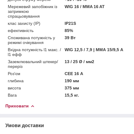
Мережевий запобіжник із
WIG 16 / MMA 16 AT
затримкою
спрацьовування
клас захисту (IP)
IP21S
ефективність
85%
Споживана потужність у
39 Вт
режимі очікування
Вхідна потужність l1 макс. /
WIG 12,5 / 7,9 | ММА 15/9,5 А
l1 ефф
Заземлювальний штекер/
13 / 25 Ø / мм2
переріз
Роз'єм
CEE 16 А
глибина
190 мм
висота
375 мм
Вага
15,5 кг.
Приховати
Умови доставки