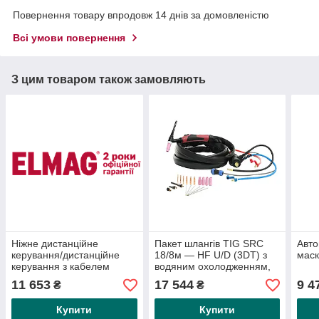
Повернення товару впродовж 14 днів за домовленістю
Всі умови повернення
З цим товаром також замовляють
Ніжне дистанційне
Пакет шлангів TIG SRC
Авто
керування/дистанційне
18/8м — HF U/D (3DT) з
мас
керування з кабелем
водяним охолодженням,
завдовжки 5 м K-FF1 для
заглушка Ø 13 мм 35/50
11 653
17 544
9 4
₴
₴
всіх DD і AD
мм2, вмик. Регулятор
Купити
Купити