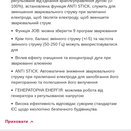
регульоване від'єднання краплі/управління дугою (0-
100%), встановлена ​​функція ANTI STICK, служить для
зменшення зварювального струму при залипанні
електрода, щоб тволяти електроду, щоб зменшити
зварювальний струм.
Функція JOB: можна зберегти 9 програм зварювання
Крім того, баланс змінного струму (+/-5) та частота
змінного струму (50-250 Гц) можуть використовуватися
для
Вплив ефекту очищення та концентрації дуги при
зварюванні алюмінію
ANTI STICK: Автоматичне зниження зварювального
струму при прилипанні електрода для запобігання його
перегоранню та полегшення його вилучення
ГЕНЕРАТОРНА ЕНЕРГІЯ: можлива робота від
генератора з регульованою напругою
Висока ефективність відповідає суворим стандартам
ЄС щодо екологічно безпечного будівництва.
Приховати