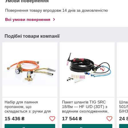
Умови повернення
Повернення товару впродовж 14 днів за домовленістю
Всі умови повернення
Подібні товари компанії
Набір для паяння
Пакет шлангів TIG SRC
Шла
пропаном, що
18/8м — HF U/D (3DT) з
501/
складається з: ручки для
водяним охолодженням,
БІНЗ
пропану, невеликого
заглушка Ø 13 мм 35/50
охо
15 436
17 544
24 
₴
₴
регулятора тиску з
мм2, вмик. Регулятор
комбінованим