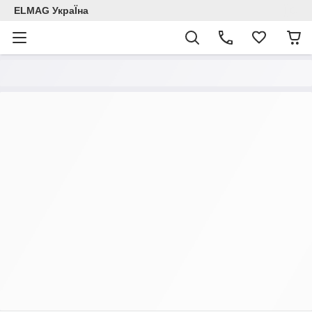
ELMAG УкраЇна