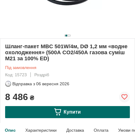
Шланг-пакет MBC 501W/4м, DØ 1,2 мм «водне
охолодження» (500А CO2/450А газова суміш
M21 за 100% ED)
Під замовлення
Код: 15723
Роздріб
Відправка з
06 вересня 2026
8 486
₴
Купити
Опис
Характеристики
Доставка
Оплата
Умови п