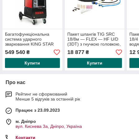
Багатофункціональна
Пакет шлангів TIG SRC
Паке
система ударного
18/8м — FLEX — HF U/D
18/4
зварювання KING STAR
(3DT) з гнучкою головкою,
вод
400 TS, арт. 372, включно
водяне охолодження,
загл
549 540
18 877
12 
₴
₴
з з знімним пристроєм
заглушка Ø 13 мм
мм2,
подавання,
Купити
Купити
Про нас
Рейтинг не сформований
Менше 5 відгуків за останній рік
Працює з 23.09.2023
м. Дніпро
вул. Киснева 3а, Дніпро, Україна
Контакти