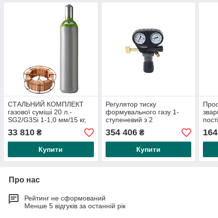
СТАЛЬНИЙ КОМПЛЕКТ
Регулятор тиску
Про
газової суміші 20 л.-
формувального газу 1-
звар
SG2/G3Si 1-1,0 мм/15 кг,
ступеневий з 2
пост
що складається з: 1 шт.
манометрами, Ø 63 мм,
«PF
33 810
354 406
164
₴
₴
Зварювальний стрижень
тиск у балоні до 200 барів,
«DC»
1,0 мм/15
вклю
Купити
Купити
Про нас
Рейтинг не сформований
Менше 5 відгуків за останній рік