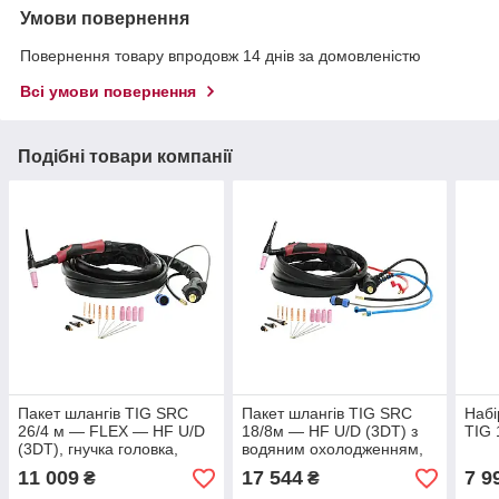
Умови повернення
Повернення товару впродовж 14 днів за домовленістю
Всі умови повернення
Подібні товари компанії
Пакет шлангів TIG SRC
Пакет шлангів TIG SRC
Набі
26/4 м — FLEX — HF U/D
18/8м — HF U/D (3DT) з
TIG 
(3DT), гнучка головка,
водяним охолодженням,
газове охолодження,
заглушка Ø 13 мм 35/50
11 009
17 544
7 9
₴
₴
заглушка Ø 13 мм 35/50
мм2, вмик. Регулятор