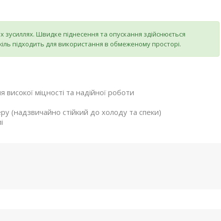
х зусиллях. Швидке піднесення та опускання здійснюється
іль підходить для використання в обмеженому просторі.
ля високої міцності та надійної роботи
ру (надзвичайно стійкий до холоду та спеки)
і