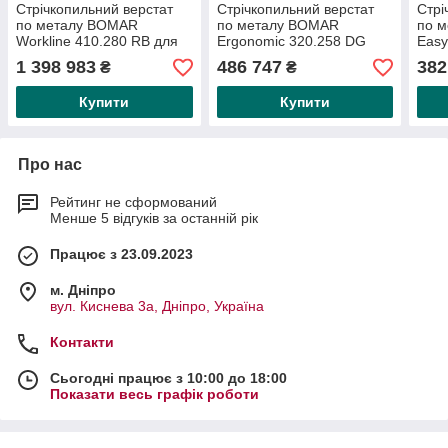
Стрічкопильний верстат
Стрічкопильний верстат
Стрі
по металу BOMAR
по металу BOMAR
по 
Workline 410.280 RB для
Ergonomic 320.258 DG
Easy
різання трубних відводів
1 398 983
486 747
382
₴
₴
Купити
Купити
Про нас
Рейтинг не сформований
Менше 5 відгуків за останній рік
Працює з 23.09.2023
м. Дніпро
вул. Киснева 3а, Дніпро, Україна
Контакти
Сьогодні працює з 10:00 до 18:00
Показати весь графік роботи