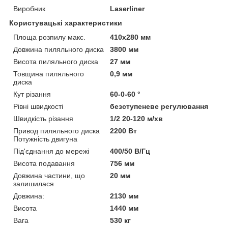
Виробник
Laserliner
Користувацькі характеристики
Площа розпилу макс.
410x280 мм
Довжина пиляльного диска
3800 мм
Висота пиляльного диска
27 мм
Товщина пиляльного
0,9 мм
диска
Кут різання
60-0-60 °
Рівні швидкості
безступеневе регулювання
Швидкість різання
1/2 20-120 м/хв
Привод пиляльного диска
2200 Вт
Потужність двигуна
Під'єднання до мережі
400/50 В/Гц
Висота подавання
756 мм
Довжина частини, що
20 мм
залишилася
Довжина:
2130 мм
Висота
1440 мм
Вага
530 кг