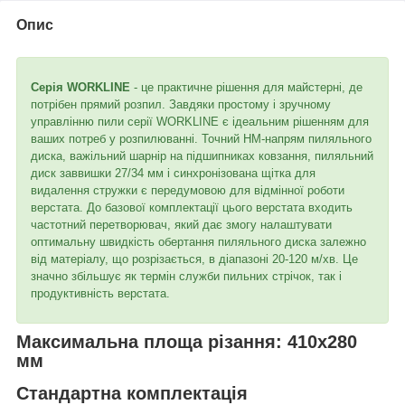
Опис
Серія WORKLINE
- це практичне рішення для майстерні, де
потрібен прямий розпил. Завдяки простому і зручному
управлінню пили серії WORKLINE є ідеальним рішенням для
ваших потреб у розпилюванні. Точний HM-напрям пиляльного
диска, важільний шарнір на підшипниках ковзання, пиляльний
диск заввишки 27/34 мм і синхронізована щітка для
видалення стружки є передумовою для відмінної роботи
верстата. До базової комплектації цього верстата входить
частотний перетворювач, який дає змогу налаштувати
оптимальну швидкість обертання пиляльного диска залежно
від матеріалу, що розрізається, в діапазоні 20-120 м/хв. Це
значно збільшує як термін служби пильних стрічок, так і
продуктивність верстата.
Максимальна площа різання: 410x280
мм
Стандартна комплектація