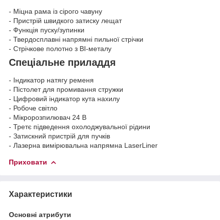
- Міцна рама із сірого чавуну
- Пристрій швидкого затиску лещат
- Функція пуску/зупинки
- Твердосплавні напрямні пильної стрічки
- Стрічкове полотно з BI-металу
Спеціальне приладдя
- Індикатор натягу ременя
- Пістолет для промивання стружки
- Цифровий індикатор кута нахилу
- Робоче світло
- Мікророзпилювач 24 В
- Третє підведення охолоджувальної рідини
- Затискний пристрій для пучків
- Лазерна вимірювальна напрямна LaserLiner
Приховати
Характеристики
Основні атрибути