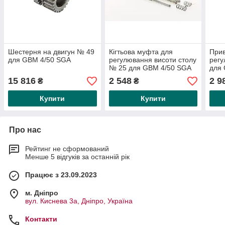
Шестерня на двигун № 49
Кігтьова муфта для
Прив
для GBM 4/50 SGA
регулювання висоти столу
регу
№ 25 для GBM 4/50 SGA
для
15 816
2 548
2 9
₴
₴
Купити
Купити
Про нас
Рейтинг не сформований
Менше 5 відгуків за останній рік
Працює з 23.09.2023
м. Дніпро
вул. Киснева 3а, Дніпро, Україна
Контакти