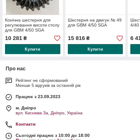
Конічна шестерня для
Шестерня на двигун № 49
Шес
регулювання висоти столу
для GBM 4/50 SGA
4/40
для GBM 4/50 SGA
10 281
15 816
6 4
₴
₴
Купити
Купити
Про нас
Рейтинг не сформований
Менше 5 відгуків за останній рік
Працює з 23.09.2023
м. Дніпро
вул. Киснева 3а, Дніпро, Україна
Контакти
Сьогодні працює з 10:00 до 18:00