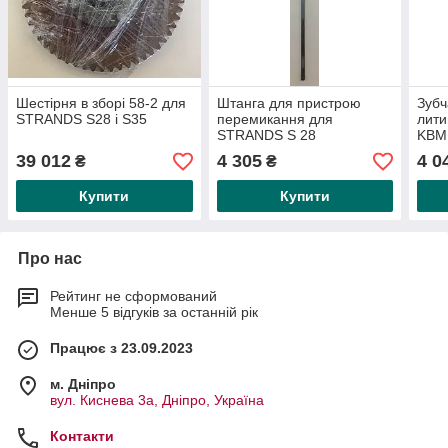
Шестірня в зборі 58-2 для
Штанга для пристрою
Зубч
STRANDS S28 і S35
перемикання для
лити
STRANDS S 28
KBM
39 012
4 305
4 0
₴
₴
Купити
Купити
Про нас
Рейтинг не сформований
Менше 5 відгуків за останній рік
Працює з 23.09.2023
м. Дніпро
вул. Киснева 3а, Дніпро, Україна
Контакти