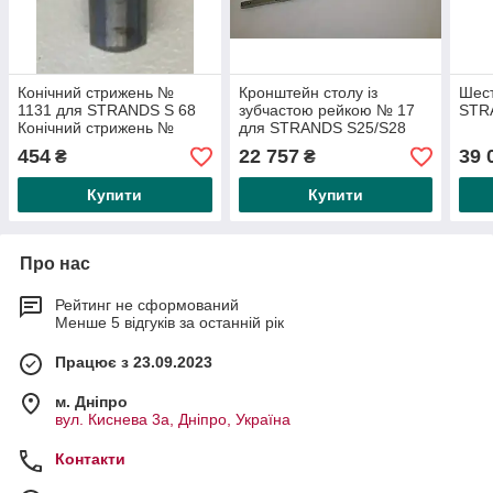
Конічний стрижень №
Кронштейн столу із
Шест
1131 для STRANDS S 68
зубчастою рейкою № 17
STR
Конічний стрижень №
для STRANDS S25/S28
1131 для STRANDS S 68
454
22 757
39 
₴
₴
Купити
Купити
Про нас
Рейтинг не сформований
Менше 5 відгуків за останній рік
Працює з 23.09.2023
м. Дніпро
вул. Киснева 3а, Дніпро, Україна
Контакти