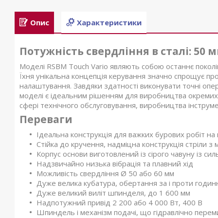
Опис
Характеристики
Потужність свердління в сталі: 50 
Моделі RSBM Touch Vario являють собою останнє покол
Їхня унікальна концепція керування значно спрощує пр
налаштування. Завдяки здатності виконувати точні опера
моделі є ідеальним рішенням для виробництва окремих 
сфері технічного обслуговування, виробництва інструмен
Переваги
Ідеальна конструкція для важких бурових робіт на
Стійка до кручення, надміцна конструкція стріли з
Корпус основи виготовлений із сірого чавуну із с
Надзвичайно низька вібрація та плавний хід
Можливість свердління Ø 50 або 60 мм
Дуже велика кубатура, обертання за і проти годинн
Дуже великий виліт шпинделя, до 1 600 мм
Надпотужний привід 2 200 або 4 000 Вт, 400 В
Шпиндель і механізм подачі, що гідравлічно перем