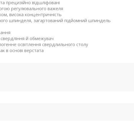
і та прецизійно відшліфовані
могою регулювального важеля
ом, висока концентричність
много шпинделя, загартований підйомний шпиндель
вання
 свердління й обмежувач
логенне освітлення свердлильного столу
к в основі верстата