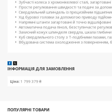
Зубчасті колеса з хромонікелевої сталі, загартован
Просте регулювання швидкості та подачі за допо
Свердлильний шпиндель із прецизійним підшипник
Хід бурової головки за допомогою приводу підйо
Напрямні штанги загартовані й точно відшліфовані
Автоматична подача пінолі, безступінчасте регулю
Захисний кожух шпинделя свердла, шкала глибини
Куб свердлильного столу з Т-подібними пазами, га
Вбудована система охолодження з поверненням, ба
ІНФОРМАЦІЯ ДЛЯ ЗАМОВЛЕННЯ
Ціна:
1 799 379 ₴
ПОПУЛЯРНІ ТОВАРИ