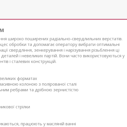
мм
іння широко поширених радіально-свердлильних верстатів.
оцес обробки та допомагає оператору вибрати оптимальні
ції свердління, зенкерування і нарізування різьблення ці
деталей і невеликих партій. Вони часто використовуються у
тів і сталевих конструкцій.
 великих форматах
 масивною колоною з полірованої сталі
ильним ребрами та дрібною зернистістю
икової стрілки
икаються, працюють у масляній ванні