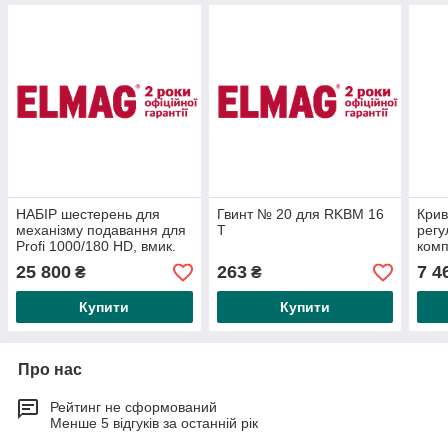
НАБІР шестерень для
Гвинт № 20 для RKBM 16
Кри
механізму подавання для
T
регу
Profi 1000/180 HD, вмик.
комп
ні.
RKB
25 800
263
7 4
₴
₴
16/81/83/85/87/89/91/93/95
Купити
Купити
Про нас
Рейтинг не сформований
Менше 5 відгуків за останній рік