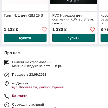
Гвинт № 1 для KBM 25 S
PVC Накладка для
Коро
освітлення KBM 25 S (вкл.
реме
гвинти)
S
1 138
1 230
8 7
₴
₴
Купити
Купити
Про нас
Рейтинг не сформований
Менше 5 відгуків за останній рік
Працює з 23.09.2023
м. Дніпро
вул. Киснева 3а, Дніпро, Україна
Контакти
Сьогодні вихідний