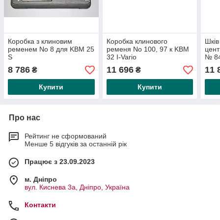
Коробка з клиновим
Коробка клинового
Шків
ременем No 8 для KBM 25
ременя No 100, 97 к KBM
цен
S
32 I-Vario
№ 8
8 786
11 696
11 
₴
₴
Купити
Купити
Про нас
Рейтинг не сформований
Менше 5 відгуків за останній рік
Працює з 23.09.2023
м. Дніпро
вул. Киснева 3а, Дніпро, Україна
Контакти