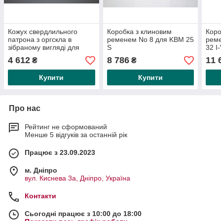
Кожух свердлильного
Коробка з клиновим
Коро
патрона з оргскла в
ременем No 8 для KBM 25
реме
зібраному вигляді для
S
32 I-
KBM 16TN-25SN
4 612
8 786
11 
₴
₴
Купити
Купити
Про нас
Рейтинг не сформований
Менше 5 відгуків за останній рік
Працює з 23.09.2023
м. Дніпро
вул. Киснева 3а, Дніпро, Україна
Контакти
Сьогодні працює з 10:00 до 18:00