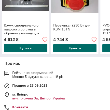
Кожух свердлильного
Перемикач (230 В) для
PVC-
патрона з оргскла в
KBM 13TN
мікр
зібраному вигляді для
13TN
KBM 16TN-25SN
4 612
4 744
4 5
₴
₴
Купити
Купити
Про нас
Рейтинг не сформований
Менше 5 відгуків за останній рік
Працює з 23.09.2023
м. Дніпро
вул. Киснева 3а, Дніпро, Україна
Контакти