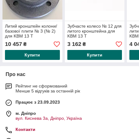
Литий кронштейн колони/
Зубчасте колесо № 12 для
Зубч
базової плити № 3 (№ 2)
литого кронштейна для
лити
для KBM 13 T
KBM 13 T
KBM
10 457
3 162
4 0
₴
₴
Купити
Купити
Про нас
Рейтинг не сформований
Менше 5 відгуків за останній рік
Працює з 23.09.2023
м. Дніпро
вул. Киснева 3а, Дніпро, Україна
Контакти