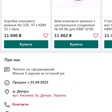
Коробка клинового
Шків клинового ременя з
Ступ
ременя No 100, 97 к KBM
центральною сходинкою
вал 
32 I-Vario
№ 84-86 для KBM 32SN
KBM
11 696
11 862
11 
₴
₴
Купити
Купити
Про нас
Рейтинг не сформований
Менше 5 відгуків за останній рік
Працює з 23.09.2023
м. Дніпро
вул. Киснева 3а, Дніпро, Україна
Контакти