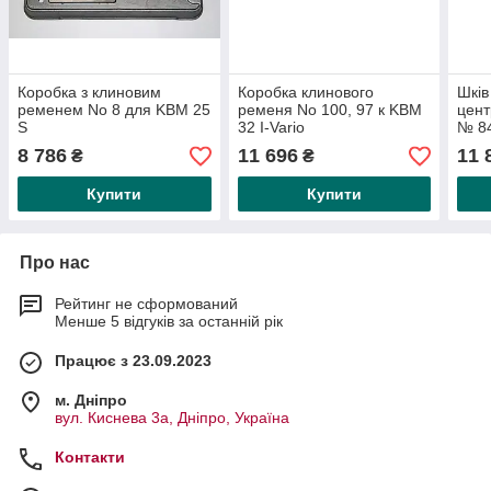
Коробка з клиновим
Коробка клинового
Шків
ременем No 8 для KBM 25
ременя No 100, 97 к KBM
цен
S
32 I-Vario
№ 8
8 786
11 696
11 
₴
₴
Купити
Купити
Про нас
Рейтинг не сформований
Менше 5 відгуків за останній рік
Працює з 23.09.2023
м. Дніпро
вул. Киснева 3а, Дніпро, Україна
Контакти