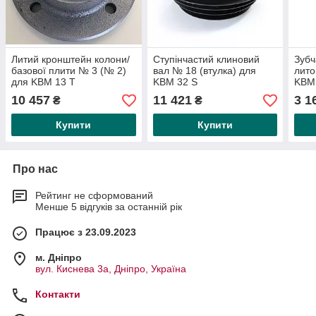
Литий кронштейн колони/
Ступінчастий клиновий
Зубч
базової плити № 3 (№ 2)
вал № 18 (втулка) для
лито
для KBM 13 T
KBM 32 S
KBM
10 457
11 421
3 1
₴
₴
Купити
Купити
Про нас
Рейтинг не сформований
Менше 5 відгуків за останній рік
Працює з 23.09.2023
м. Дніпро
вул. Киснева 3а, Дніпро, Україна
Контакти