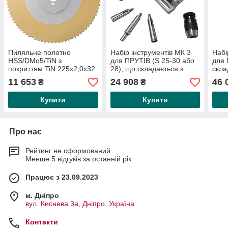
Пиляльне полотно
Набір інструментів МК 3
Набі
HSS/DMo5/TiN з
для ПРУТІВ (S 25-30 або
для 
покриттям TiN 225x2,0x32
28), що складається з:
скла
мм T3 220 зубців
лещат шириною губок 120
шири
11 653
24 908
46 
₴
₴
мм, 2 затискних
зати
Купити
Купити
Про нас
Рейтинг не сформований
Менше 5 відгуків за останній рік
Працює з 23.09.2023
м. Дніпро
вул. Киснева 3а, Дніпро, Україна
Контакти