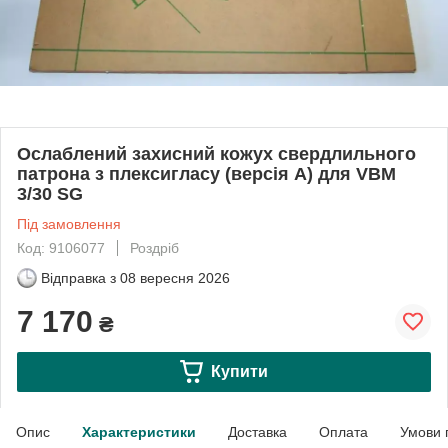
Ослаблений захисний кожух свердлильного
патрона з плексигласу (версія A) для VBM
3/30 SG
Під замовлення
Код: 9106077
Роздріб
Відправка з
08 вересня 2026
7 170
₴
Купити
Опис
Характеристики
Доставка
Оплата
Умови 