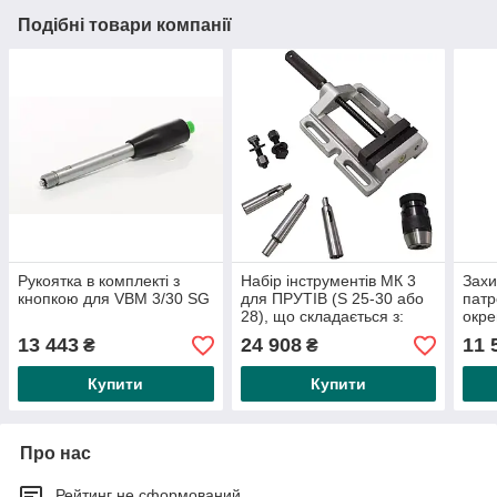
Подібні товари компанії
Рукоятка в комплекті з
Набір інструментів МК 3
Захи
кнопкою для VBM 3/30 SG
для ПРУТІВ (S 25-30 або
патр
28), що складається з:
окре
лещат шириною губок 120
GBM 
13 443
24 908
11 
₴
₴
мм, 2 затискних
Купити
Купити
Про нас
Рейтинг не сформований