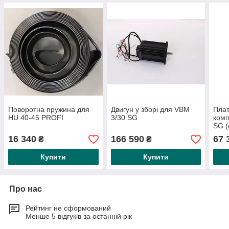
Поворотна пружина для
Двигун у зборі для VBM
Плат
HU 40-45 PROFI
3/30 SG
комп
SG (
швид
16 340
166 590
67 
₴
₴
гене
Купити
Купити
Про нас
Рейтинг не сформований
Менше 5 відгуків за останній рік