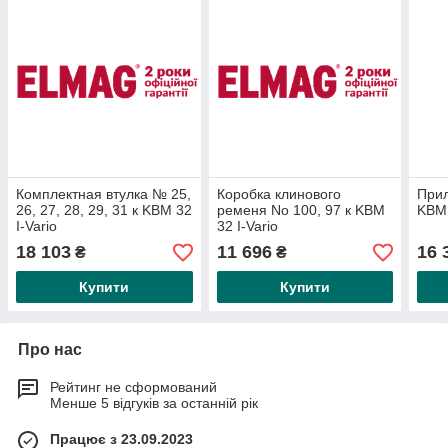
Комплектная втулка № 25,
Коробка клинового
При
26, 27, 28, 29, 31 к KBM 32
ременя No 100, 97 к KBM
KBM 
I-Vario
32 I-Vario
18 103
11 696
16 
₴
₴
Купити
Купити
Про нас
Рейтинг не сформований
Менше 5 відгуків за останній рік
Працює з 23.09.2023