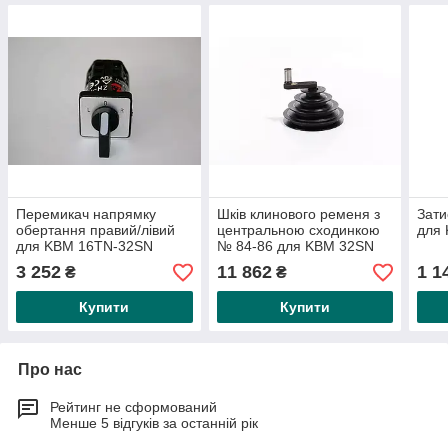
Перемикач напрямку
Шків клинового ременя з
Зати
обертання правий/лівий
центральною сходинкою
для
для KBM 16TN-32SN
№ 84-86 для KBM 32SN
3 252
11 862
1 1
₴
₴
Купити
Купити
Про нас
Рейтинг не сформований
Менше 5 відгуків за останній рік