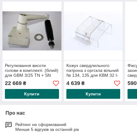
Регулювання висоти
Кожух свердлильного
Фікс
голови в комплекті. (білий)
патрона з оргскла вільний
захи
для GBM 3/25 TN + SN
№ 134, 135 для KBM 32 I-
свер
Vario
Plex
22 669
4 639
590
₴
₴
Купити
Купити
Про нас
Рейтинг не сформований
Менше 5 відгуків за останній рік