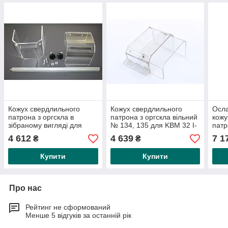
Кожух свердлильного
Кожух свердлильного
Осла
патрона з оргскла в
патрона з оргскла вільний
кожу
зібраному вигляді для
№ 134, 135 для KBM 32 I-
патр
KBM 16TN-25SN
Vario
(вер
4 612
4 639
7 1
₴
₴
SG
Купити
Купити
Про нас
Рейтинг не сформований
Менше 5 відгуків за останній рік