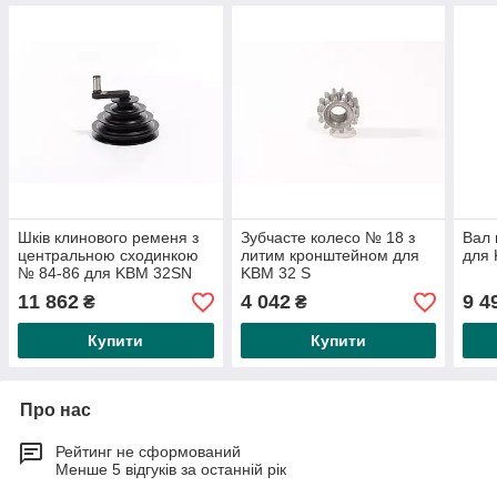
Шків клинового ременя з
Зубчасте колесо № 18 з
Вал 
центральною сходинкою
литим кронштейном для
для 
№ 84-86 для KBM 32SN
KBM 32 S
11 862
4 042
9 4
₴
₴
Купити
Купити
Про нас
Рейтинг не сформований
Менше 5 відгуків за останній рік