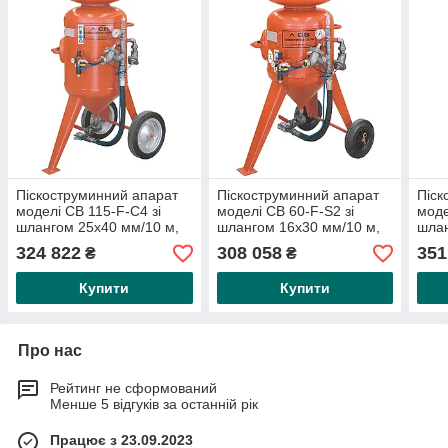
Піскоструминний апарат
Піскоструминний апарат
Піск
моделі CB 115-F-C4 зі
моделі CB 60-F-S2 зі
моде
шлангом 25х40 мм/10 м,
шлангом 16х30 мм/10 м,
шлан
М06 і пультом старт-стоп
М06 і дистанційним
М06 
324 822
308 058
351
₴
₴
(дистанційний
керуванням старт-стоп
керу
Купити
Купити
Про нас
Рейтинг не сформований
Менше 5 відгуків за останній рік
Працює з 23.09.2023