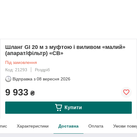
Шланг GI 20 м з муфтою і виливом «малий»
(апарат/фільтр) «CB»
Під замовлення
Код: 21293
Роздріб
Відправка з
08 вересня 2026
9 933
₴
Купити
пис
Характеристики
Доставка
Оплата
Умови пове